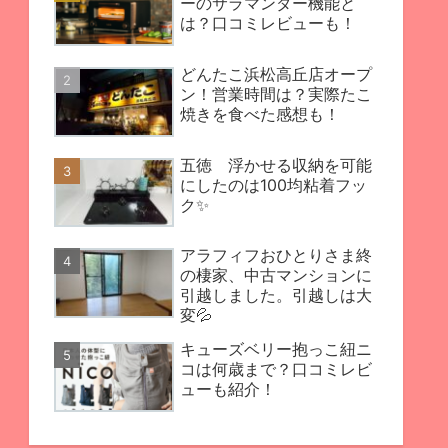
ーのサラマンダー機能と
は？口コミレビューも！
どんたこ浜松高丘店オープ
ン！営業時間は？実際たこ
焼きを食べた感想も！
五徳 浮かせる収納を可能
にしたのは100均粘着フッ
ク✨
アラフィフおひとりさま終
の棲家、中古マンションに
引越しました。引越しは大
変💦
キューズベリー抱っこ紐ニ
コは何歳まで？口コミレビ
ューも紹介！