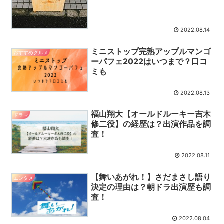
2022.08.14
ミニストップ完熟アップルマンゴ
おすすめグルメ
ーパフェ2022はいつまで？口コ
ミも
2022.08.13
福山翔大【オールドルーキー吉木
ドラマ
修二役】の経歴は？出演作品を調
査！
2022.08.11
【舞いあがれ！】さだまさし語り
エンタメ
決定の理由は？朝ドラ出演歴も調
査！
2022.08.04