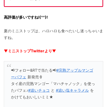
高評価が多いですね!(^^)!
夏のミニストップは、ハロハロも食べたいし迷っちゃいま
すね。
▼ミニストップTwitterより▼
📢フォロー&RTで当たる📢
#完熟アップルマンゴ
ーパフェ
新発売🍦
タイ産の完熟マンゴー「マハチャノック」を使っ
たパフェ♪
#追いチョコ
と
#追い塩キャラメル
を
かけてもおいしいミミ★