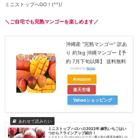
ミニストップへGO！(^^)/
＼ご自宅でも完熟マンゴーを楽しめます／
沖縄産 ”完熟マンゴー” 訳あ
り 約1kg 沖縄マンゴー【予
約 7月下旬以降】 送料無料
created by
Rinker
Amazon
楽天市場
Yahooショッピング
ミニストップ ハロハロ2022年 練乳いちごはい
つから？ラインアップ紹介！
ミニストップハロハロシリーズ一番人気の果実氷練乳いち