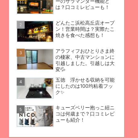
ーのサラマンダー機能と
は？口コミレビューも！
どんたこ浜松高丘店オープ
ン！営業時間は？実際たこ
焼きを食べた感想も！
アラフィフおひとりさま終
の棲家、中古マンションに
引越しました。引越しは大
変💦
五徳 浮かせる収納を可能
にしたのは100均粘着フッ
ク✨
キューズベリー抱っこ紐ニ
コは何歳まで？口コミレビ
ューも紹介！