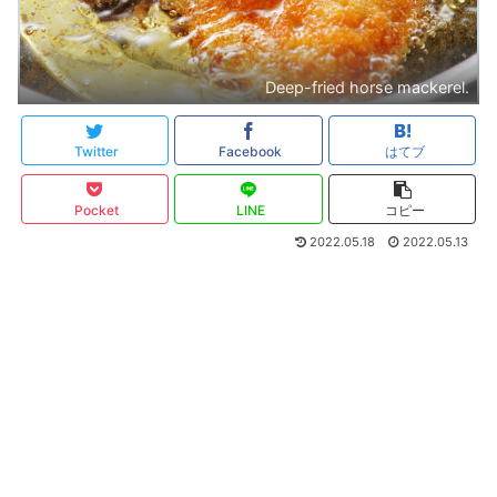
Deep-fried horse mackerel.
Twitter
Facebook
はてブ
Pocket
LINE
コピー
2022.05.18
2022.05.13