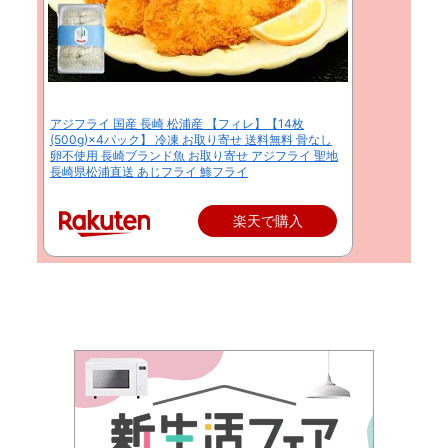
アジフライ 国産 長崎 松浦産 【フィレ】【14枚
(500g)×4パック】 冷凍 お取り寄せ 送料無料 骨なし
卵不使用 長崎ブランド魚 お取り寄せ アジフライ 聖地
長崎県松浦直送 あじフライ 鯵フライ
楽天で購入