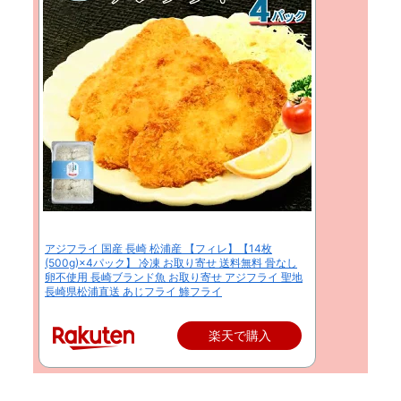
アジフライ 国産 長崎 松浦産 【フィレ】【14枚
(500g)×4パック】 冷凍 お取り寄せ 送料無料 骨なし
卵不使用 長崎ブランド魚 お取り寄せ アジフライ 聖地
長崎県松浦直送 あじフライ 鯵フライ
楽天で購入