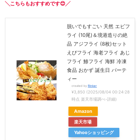
╲こちらもおすすめです😊╱
脱いでもすごい 天然 エビフ
ライ (10尾)＆境港造りの絶
品 アジフライ (8枚)セット
えびフライ 海老フライ あじ
フライ 鯵フライ 海鮮 冷凍
食品 おかず 誕生日 パーテ
ィー
created by
Rinker
¥3,850
(2025/08/04 00:24:28
時点 楽天市場調べ-
詳細)
Amazon
楽天市場
Yahooショッピング