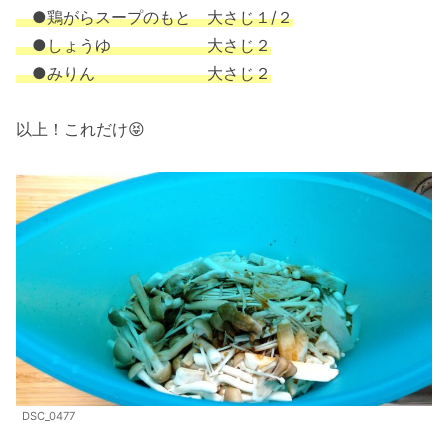
●鶏がらスープのもと 大さじ１/２
●しょうゆ 大さじ２
●みりん 大さじ２
以上！これだけ😝
DSC_0477