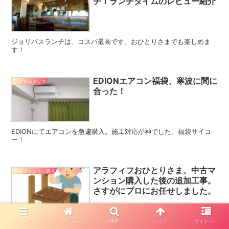
チ！ランチタイムのレビュー紹介
ジョリパスランチは、コスパ最高です。おひとりさまでも楽しめま
す！
EDIONエアコン福袋、寒波に間に
おすすめグッズ
合った！
EDIONにてエアコンを急遽購入。施工対応が神でした。福袋サイコ
ー！
アラフィフおひとりさま、中古マ
中古マンション購入
ンション購入した後の追加工事。
さすがにプロにお任せしました。
洗面脱衣室に収納スペースが無かったので、収納棚を造作してもらい
メニュー
ホーム
検索
トップ
サイドバー
ました。プロはすごい！