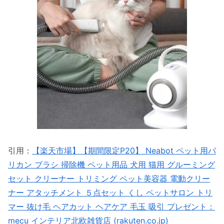
引用：
【楽天市場】【期間限定P20】 Neabot ペット用バ
リカン ブラシ 掃除機 ペット用品 犬用 猫用 グルーミング
セット クリーナー トリミング ペット美容器 電動クリー
ナー アタッチメント ５点セット くし ペットサロン トリ
マー 抜け毛 ヘアカット ヘアケア 毛玉 吸引 プレゼント：
mecu インテリア北欧雑貨店 (rakuten.co.jp)