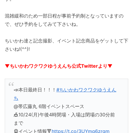
混雑緩和のため一部日程が事前予約制となっていますの
で、ぜひ予約をしてみて下さいね。
ちいかわ達と記念撮影、イベント記念商品をゲットして下
さいね!(^^)!
▼ちいかわワクワクゆうえんち公式Twitterより▼
📣本日最終日！！！
#ちいかわワクワクゆうえん
ち
@帯広藤丸 6階イベントスペース
🎪10/24(月)午後4時閉場・入場は閉場の30分前
まで
🎡イベント情報🔻
https://t.co/3UYmq6zrgm