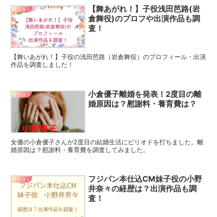
【舞あがれ！】子役浅田芭路(岩
エンタメ
倉舞役)のプロフや出演作品も調
査！
【舞いあがれ！】子役の浅田芭路（岩倉舞役）のプロフィール・出演
作品を調査しました！
小倉優子離婚を発表！2度目の離
エンタメ
婚原因は？慰謝料・養育費は？
女優の小倉優子さんが2度目の結婚生活にピリオドを打ちました。離
婚原因は？慰謝料・養育費を調査してみました。
フジパン本仕込CM妹子役の小野
エンタメ
井奈々の経歴は？出演作品も調
査！