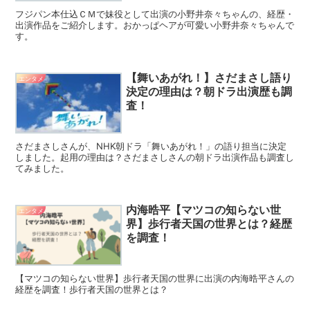
フジパン本仕込ＣＭで妹役として出演の小野井奈々ちゃんの、経歴・
出演作品をご紹介します。おかっぱヘアが可愛い小野井奈々ちゃんで
す。
【舞いあがれ！】さだまさし語り
エンタメ
決定の理由は？朝ドラ出演歴も調
査！
さだまさしさんが、NHK朝ドラ「舞いあがれ！」の語り担当に決定
しました。起用の理由は？さだまさしさんの朝ドラ出演作品も調査し
てみました。
内海晧平【マツコの知らない世
エンタメ
界】歩行者天国の世界とは？経歴
を調査！
【マツコの知らない世界】歩行者天国の世界に出演の内海晧平さんの
経歴を調査！歩行者天国の世界とは？