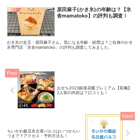
原田麻子(かき氷)の年齢は？【氷
エンタメ
舎mamatoko】の評判も調査！
かき氷の女王・原田麻子さん。気になる年齢・経歴は？ご自身のかき
氷専門店「氷舎mamatoko」の評判も調査してみました。
おせち2023銀座花蝶プレミアム【彩楓】
2人前の内容は？口コミも！
ちいかわ飯店名古屋パルコはいつからい
つまで？アクセス・予約方法も！